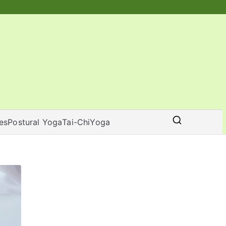
tes
Postural Yoga
Tai-Chi
Yoga